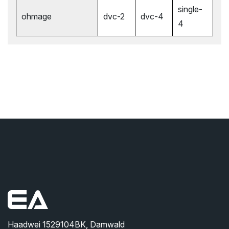
single-
ohmage
dvc-2
dvc-4
4
Haadwei 1529104BK, Damwald