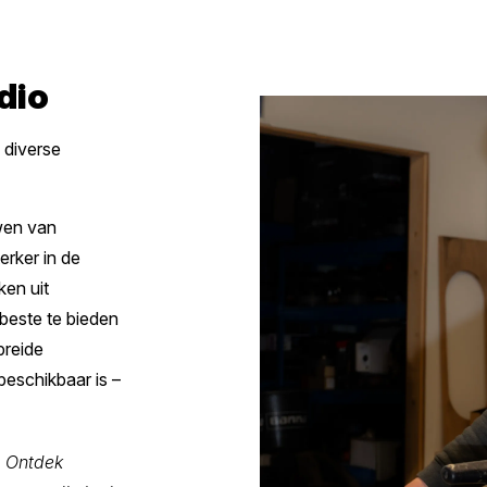
dio
 diverse
uwen van
erker in de
en uit
rbeste te bieden
breide
beschikbaar is –
. Ontdek