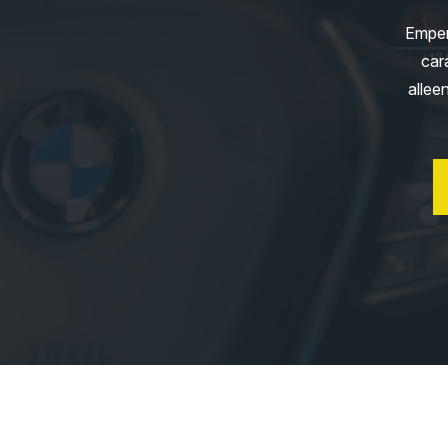
Emper
car
allee